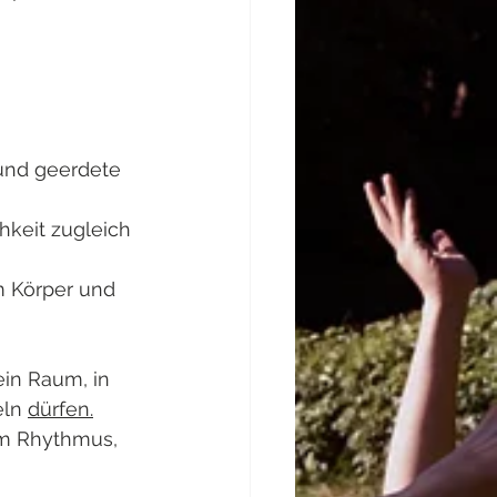
 und geerdete 
hkeit zugleich 
m Körper und 
in Raum, in 
ln 
dürfen.
em Rhythmus, 