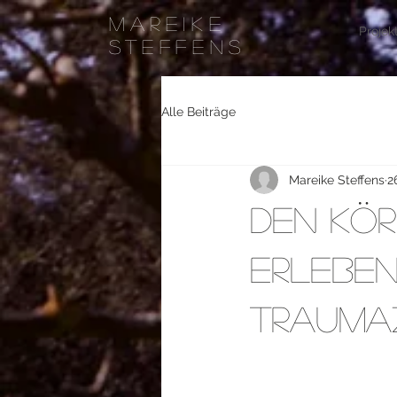
Mareike
Projek
Steffens
Alle Beiträge
Mareike Steffens
2
Den Kör
erleben 
Trauma