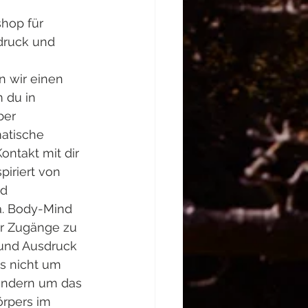
hop für 
ruck und 
 wir einen 
 du in 
er 
atische 
ntakt mit dir 
iriert von 
d 
a. Body-Mind 
ir Zugänge zu 
z und Ausdruck 
s nicht um 
sondern um das 
örpers im 