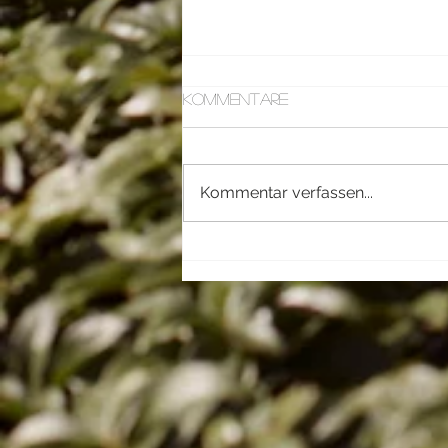
Kommentare
Kommentar verfassen...
Unfold your voice... and
your body will follow
23. + 24.10.2026