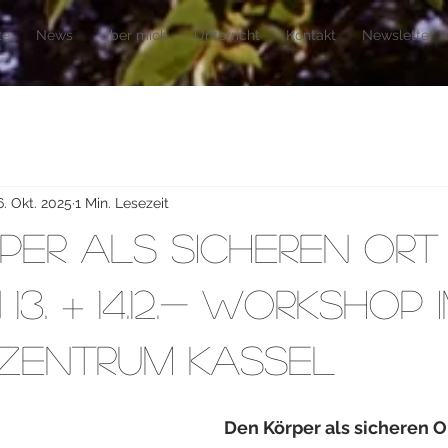
te
News
Über mich
Unterricht
Kontakt
Newsletter
6. Okt. 2025
1 Min. Lesezeit
per als sicheren Ort
13. + 14.12.- Workshop 
zentrum Kassel
Den Körper als sicheren O