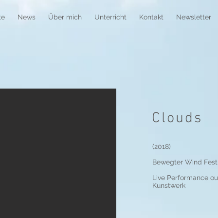
te
News
Über mich
Unterricht
Kontakt
Newsletter
Clouds
​(2018)
Bewegter Wind Fest
Live Performance out
Kunstwerk