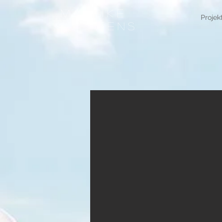
Mareike
Projek
Steffens