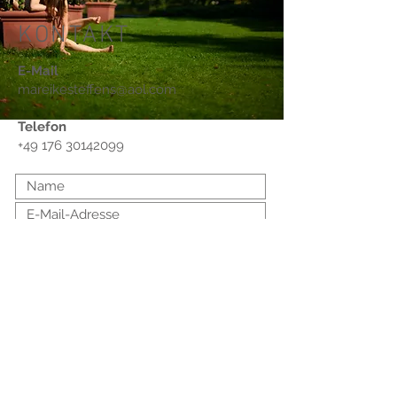
KONTAKT
E-Mail
mareikesteffens@aol.com
Telefon
‭+49
176 30142099
Absenden