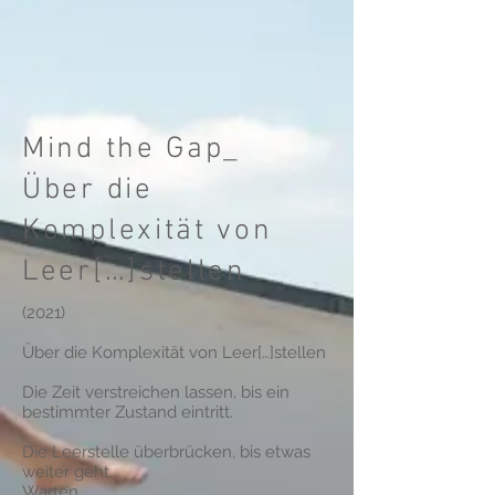
Mind the Gap_
Über die
Komplexität von
Leer[…]stellen
(2021)
Über die Komplexität von Leer[…]stellen
Die Zeit verstreichen lassen, bis ein
bestimmter Zustand eintritt.
Die Leerstelle überbrücken, bis etwas
weiter geht.
Warten.