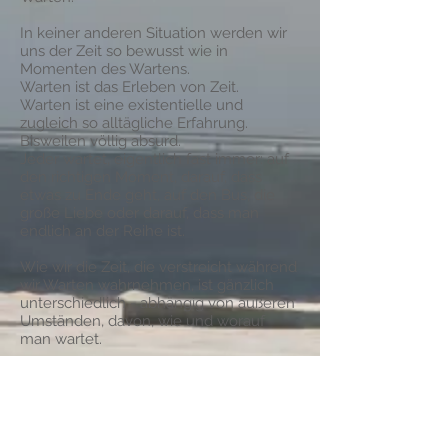
In keiner anderen Situation werden wir
uns der Zeit so bewusst wie in
Momenten des Wartens.
Warten ist das Erleben von Zeit.
Warten ist eine existentielle und
zugleich so alltägliche Erfahrung.
Bisweilen völlig absurd.
Jeder wartet, eigentlich fast immer: auf
den richtigen Moment, darauf, dass
etwas zu Ende geht, auf den Bus, die
große Liebe oder darauf, dass man
endlich an der Reihe ist.
Wie wir die Zeit, die verstreicht während
wir Warten wahrnehmen, ist gänzlich
unterschiedlich - abhängig von äußeren
Umständen, davon, wie und worauf
man wartet.
In der ortsspezifischen Tanz-
Performance von dem Duo fine line
moves beschäftigen sich die
Tänzerinnen Agnetha Jaunich und
Mareike Steffens mit der